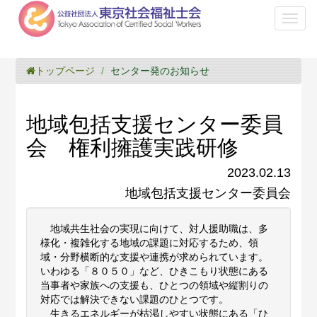
Toggl
naviga
トップページ
センター発のお知らせ
地域包括支援センター委員
会 権利擁護実践研修
2023.02.13
地域包括支援センター委員会
地域共生社会の実現に向けて、対人援助職は、多
様化・複雑化する地域の課題に対応するため、領
域・分野横断的な支援や連携が求められています。
いわゆる「８０５０」など、ひきこもり状態にある
当事者や家族への支援も、ひとつの領域や縦割りの
対応では解決できない課題のひとつです。
生きるエネルギーが枯渇しやすい状態にある「ひ